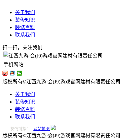
关于我们
装修知识
装修百科
联系我们
扫一扫，关注我们
手机网站
版权所有©江西九游·会(J9)游戏官网建材有限责任公司
关于我们
装修知识
装修百科
联系我们
友情链接：
网站地图
版权所有©江西九游·会(J9)游戏官网建材有限责任公司