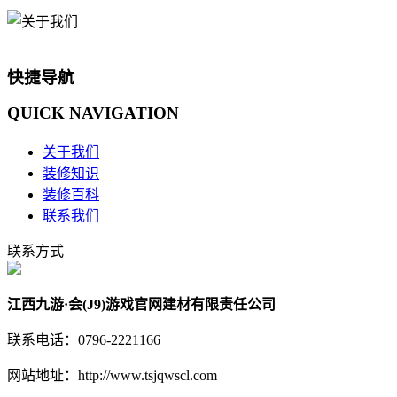
快捷导航
QUICK
NAVIGATION
关于我们
装修知识
装修百科
联系我们
联系方式
江西九游·会(J9)游戏官网建材有限责任公司
联系
电话：0796-2221166
网站地址：http://www.tsjqwscl.com